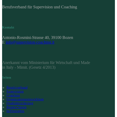
Berufsverband für Supervision und Coaching
Kontakt
Antonio-Rosmini-Strasse 40, 39100 Bozen
E
info@supervision-coaching.it
Anerkannt vom Ministerium für Wirtschaft und Made
in Italy - Mimit. (Gesetz 4/2013)
Seiten
Berufsverband
Supervision
Coaching
Organisationsentwicklung
Qualitätssicherung
Berater*innen
In/Outsights