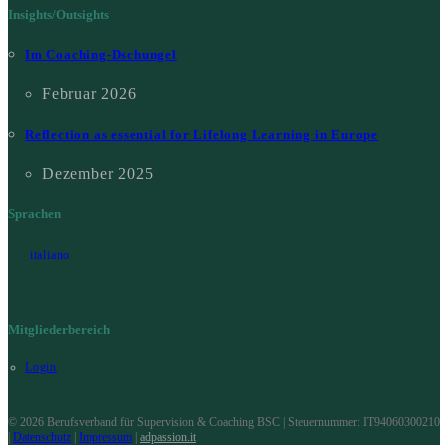
Insights/Outsights
Im Coaching-Dschungel
Februar 2026
Reflection as essential for Lifelong Learning in Europe
Dezember 2025
Sprachen
italiano
Mitgliederbereich
Login
© 2026 Berufsverband für Supervision & Coaching BSC | Steuernummer: IT94060300210
|
Datenschutz
|
Impressum
|
adpassion.it