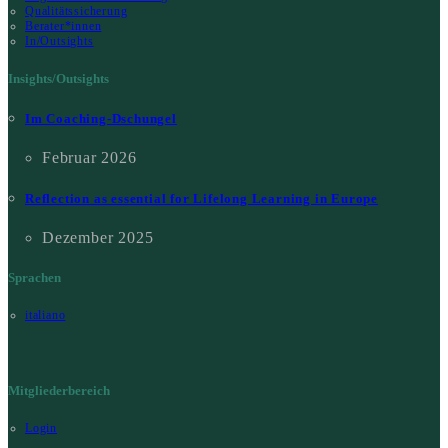
Qualitätssicherung
Berater*innen
In/Outsights
Insights/Outsights
Im Coaching-Dschungel
Februar 2026
Reflection as essential for Lifelong Learning in Europe
Dezember 2025
Sprachen
italiano
Mitgliederbereich
Login