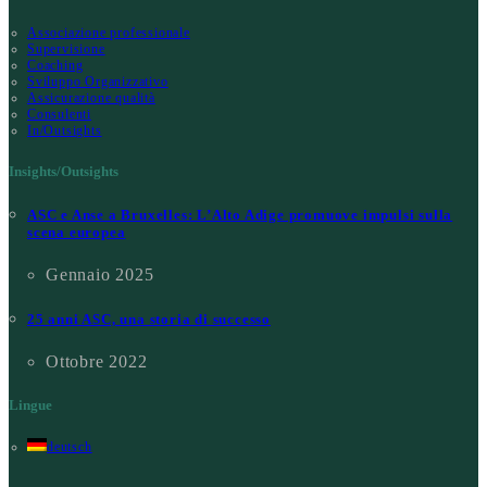
Associazione professionale
Supervisione
Coaching
Sviluppo Organizzativo
Assicurazione qualità
Consulenti
In/Outsights
Insights/Outsights
ASC e Anse a Bruxelles: L’Alto Adige promuove impulsi sulla
scena europea
Gennaio 2025
25 anni ASC, una storia di successo
Ottobre 2022
Lingue
deutsch