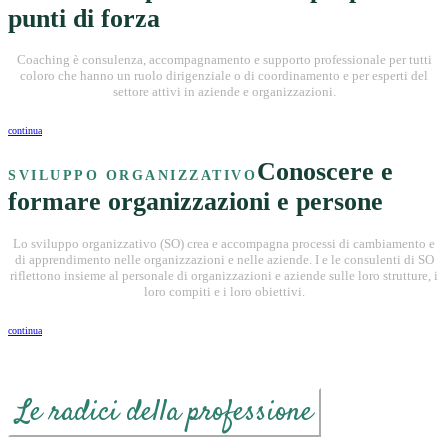
punti di forza
Coaching è consulenza, accompagnamento e supporto professionale per tutti
coloro che hanno un ruolo dirigenziale o di coordinamento e per esperti del
settore attivi in aziende e organizzazioni.
continua
Conoscere e
SVILUPPO ORGANIZZATIVO
formare organizzazioni e persone
Lo sviluppo organizzativo (SO) crea e accompagna processi di cambiamento e
di apprendimento nelle organizzazioni e nelle aziende. I e le consulenti di SO
riflettono insieme al personale di organizzazioni e aziende sulle loro strutture, i
loro compiti e i loro obiettivi.
continua
Le radici della professione