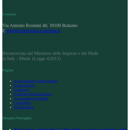
Contatto
Via Antonio Rosmini 40, 39100 Bolzano
E
info@supervision-coaching.it
Riconosciuta dal Ministero delle Imprese e del Made
in Italy - Mimit. (Legge 4/2013)
Pagine
Associazione professionale
Supervisione
Coaching
Sviluppo Organizzativo
Assicurazione qualità
Consulenti
In/Outsights
Insights/Outsights
ASC e Anse a Bruxelles: L’Alto Adige promuove impulsi sulla