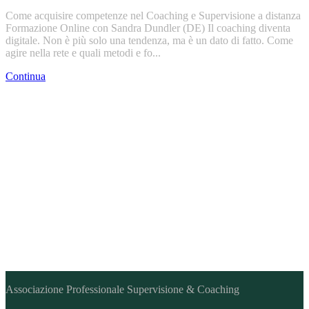
Come acquisire competenze nel Coaching e Supervisione a distanza
Formazione Online con Sandra Dundler (DE) Il coaching diventa
digitale. Non è più solo una tendenza, ma è un dato di fatto. Come
agire nella rete e quali metodi e fo...
Continua
Diventare soci
Voglio saperne di più
Associazione Professionale Supervisione & Coaching