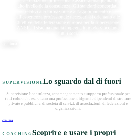
L’associazione professionale assicura una qualità di
alto livello della consulenza. Gli standard concordati,
relativi alla formazione e all’aggiornamento e
all’esperienza professionale necessari, si orientano alle
direttive della federazione europea per la supervisione
ANSE. Il sistema qualità impegna in modo vincolante
tutti i soci.
continua
Lo sguardo dal di fuori
SUPERVISIONE
Supervisione è consulenza, accompagnamento e supporto professionale per
tutti coloro che esercitano una professione, dirigenti e dipendenti di strutture
private e pubbliche, di società di servizi, di associazioni, di federazioni e
organizzazioni.
continua
Scoprire e usare i propri
COACHING