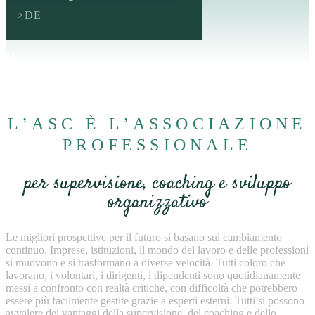
DE
Menu
L’ASC È L’ASSOCIAZIONE
PROFESSIONALE
per supervisione, coaching e sviluppo
organizzativo
Le migliori prospettive per il futuro si basano sul cambiamento
continuo. Imprese, istituzioni, il mondo del lavoro e delle professioni
si muovono e si trasformano a diverse velocità. Tutti coloro che
lavorano, i volontari, i dirigenti, i dipendenti sono quotidianamente
messi a confronto con realtà critiche, con difficoltà che potrebbero
essere più facilmente gestite grazie a esperti esterni. Tutti si possono
avvalere dei vantaggi della supervisione, del coaching e dello