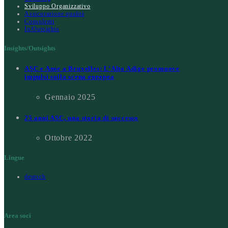
Sviluppo Organizzativo
Assicurazione qualità
Consulenti
In/Outsights
Insights/Outsights
ASC e Anse a Bruxelles: L’Alto Adige promuove
impulsi sulla scena europea
Gennaio 2025
25 anni ASC, una storia di successo
Ottobre 2022
Lingue
deutsch
Area soci