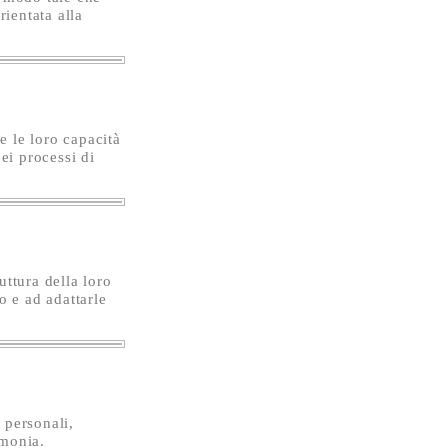
rientata alla
e le loro capacità
ei processi di
uttura della loro
o e ad adattarle
i personali,
rmonia.