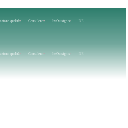
azione qualità
Consulenti
In/Outsights
DE
azione qualità
Consulenti
In/Outsights
DE