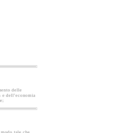
mento delle
à e dell’economia
e;
n modo tale che