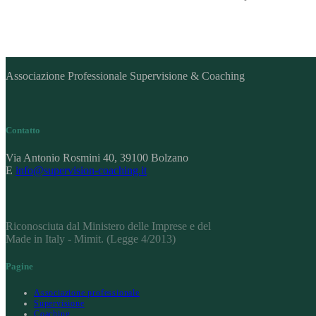
Associazione Professionale Supervisione & Coaching
Contatto
Via Antonio Rosmini 40, 39100 Bolzano
E
info@supervision-coaching.it
Riconosciuta dal Ministero delle Imprese e del
Made in Italy - Mimit. (Legge 4/2013)
Pagine
Associazione professionale
Supervisione
Coaching