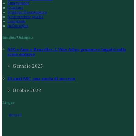
Supervisione
Coaching
Sviluppo Organizzativo
Assicurazione qualità
Consulenti
In/Outsights
Insights/Outsights
ASC e Anse a Bruxelles: L’Alto Adige promuove impulsi sulla
scena europea
Gennaio 2025
25 anni ASC, una storia di successo
Ottobre 2022
Lingue
deutsch