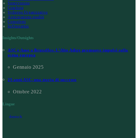
Supervisione
Coaching
Sviluppo Organizzativo
Assicurazione qualità
Consulenti
In/Outsights
Insights/Outsights
ASC e Anse a Bruxelles: L’Alto Adige promuove impulsi sulla
scena europea
Gennaio 2025
25 anni ASC, una storia di successo
Ottobre 2022
Lingue
deutsch